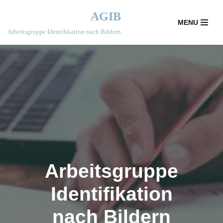
AGIB
MENU
Zum
Arbeitsgruppe Identifikation nach Bildern
Inhalt
springen
Arbeitsgruppe
Identifikation
nach Bildern