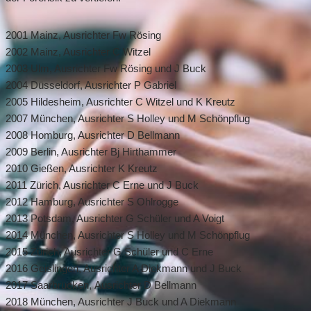
2001 Mainz, Ausrichter Fw Rösing
2002 Mainz, Ausrichter C Witzel
2003 Ulm, Ausrichter Fw Rösing und J Buck
2004 Düsseldorf, Ausrichter P Gabriel
2005 Hildesheim, Ausrichter C Witzel und K Kreutz
2007 München, Ausrichter S Holley und M Schönpflug
2008 Homburg, Ausrichter D Bellmann
2009 Berlin, Ausrichter Bj Hirthammer
2010 Gießen, Ausrichter K Kreutz
2011 Zürich, Ausrichter C Erne und J Buck
2012 Hamburg, Ausrichter S Ohlrogge
2013 Potsdam, Ausrichter G Schüler und A Voigt
2014 München, Ausrichter S Holley und M Schönpflug
2015 Zürich, Ausrichter G Schüler und C Erne
2016 Geislingen, Ausrichter A Diekmann und J Buck
2017 Saarbrücken, Ausrichter D Bellmann
2018 München, Ausrichter J Buck und A Diekmann